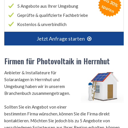
B
is
3
0
%
p
a
r
e
s
n
5 Angebote aus Ihrer Umgebung
Geprüfte & qualifizierte Fachbetriebe
Kostenlos & unverbindlich
Jetzt Anfrage starten
Firmen für Photovoltaik in Herrnhut
Anbieter & Installateure für
Solaranlagen in Herrnhut und
Umgebung haben wir in unserem
Branchenbuch zusammengetragen.
Sollten Sie ein Angebot von einer
bestimmten Firma wünschen, können Sie die Firma direkt
kontaktieren. Möchten Sie jedoch bis zu 5 Angebote von
verschiedenen Solarteuren aus Ihrer Region erhalten, können