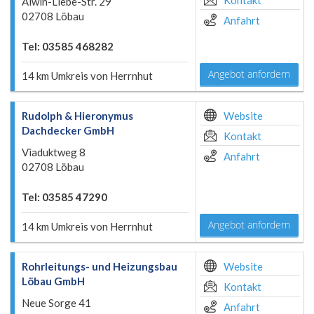
Kontakt
Alwin-Liebe-Str. 29
02708 Löbau
Anfahrt
Tel: 03585 468282
Angebot anfordern
14 km Umkreis von Herrnhut
Rudolph & Hieronymus
Website
Dachdecker GmbH
Kontakt
Viaduktweg 8
Anfahrt
02708 Löbau
Tel: 03585 47290
Angebot anfordern
14 km Umkreis von Herrnhut
Rohrleitungs- und Heizungsbau
Website
Löbau GmbH
Kontakt
Neue Sorge 41
Anfahrt