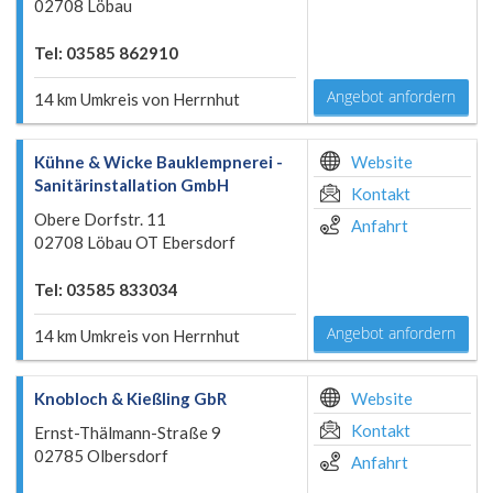
02708 Löbau
Tel: 03585 862910
Angebot anfordern
14 km Umkreis von Herrnhut
Kühne & Wicke Bauklempnerei -
Website
Sanitärinstallation GmbH
Kontakt
Obere Dorfstr. 11
Anfahrt
02708 Löbau OT Ebersdorf
Tel: 03585 833034
Angebot anfordern
14 km Umkreis von Herrnhut
Knobloch & Kießling GbR
Website
Kontakt
Ernst-Thälmann-Straße 9
02785 Olbersdorf
Anfahrt