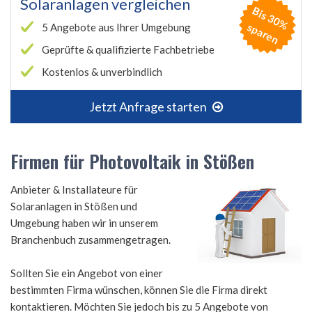
Solaranlagen vergleichen
B
is
3
0
%
p
a
r
e
s
n
5 Angebote aus Ihrer Umgebung
Geprüfte & qualifizierte Fachbetriebe
Kostenlos & unverbindlich
Jetzt Anfrage starten
Firmen für Photovoltaik in Stößen
Anbieter & Installateure für
Solaranlagen in Stößen und
Umgebung haben wir in unserem
Branchenbuch zusammengetragen.
Sollten Sie ein Angebot von einer
bestimmten Firma wünschen, können Sie die Firma direkt
kontaktieren. Möchten Sie jedoch bis zu 5 Angebote von