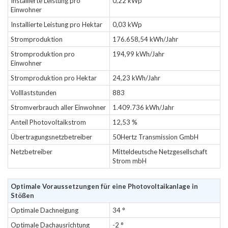
Installierte Leistung pro
0,22 kWp
Einwohner
Installierte Leistung pro Hektar
0,03 kWp
Stromproduktion
176.658,54 kWh/Jahr
Stromproduktion pro
194,99 kWh/Jahr
Einwohner
Stromproduktion pro Hektar
24,23 kWh/Jahr
Volllaststunden
883
Stromverbrauch aller Einwohner
1.409.736 kWh/Jahr
Anteil Photovoltaikstrom
12,53 %
Übertragungsnetzbetreiber
50Hertz Transmission GmbH
Netzbetreiber
Mitteldeutsche Netzgesellschaft
Strom mbH
Optimale Voraussetzungen für eine Photovoltaikanlage in
Stößen
Optimale Dachneigung
34 °
Optimale Dachausrichtung
-2 °