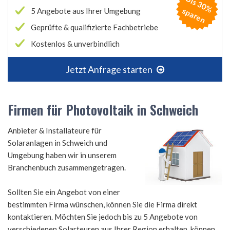
B
is
3
0
%
p
a
r
e
s
n
5 Angebote aus Ihrer Umgebung
Geprüfte & qualifizierte Fachbetriebe
Kostenlos & unverbindlich
Jetzt Anfrage starten
Firmen für Photovoltaik in Schweich
Anbieter & Installateure für
Solaranlagen in Schweich und
Umgebung haben wir in unserem
Branchenbuch zusammengetragen.
Sollten Sie ein Angebot von einer
bestimmten Firma wünschen, können Sie die Firma direkt
kontaktieren. Möchten Sie jedoch bis zu 5 Angebote von
verschiedenen Solarteuren aus Ihrer Region erhalten, können