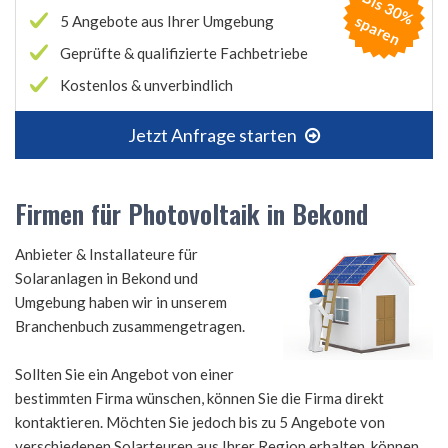
B
is
3
0
%
p
a
r
e
s
n
5 Angebote aus Ihrer Umgebung
Geprüfte & qualifizierte Fachbetriebe
Kostenlos & unverbindlich
Jetzt Anfrage starten
Firmen für Photovoltaik in Bekond
Anbieter & Installateure für
Solaranlagen in Bekond und
Umgebung haben wir in unserem
Branchenbuch zusammengetragen.
Sollten Sie ein Angebot von einer
bestimmten Firma wünschen, können Sie die Firma direkt
kontaktieren. Möchten Sie jedoch bis zu 5 Angebote von
verschiedenen Solarteuren aus Ihrer Region erhalten, können