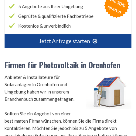
B
is
3
0
%
p
a
r
e
s
n
5 Angebote aus Ihrer Umgebung
Geprüfte & qualifizierte Fachbetriebe
Kostenlos & unverbindlich
Jetzt Anfrage starten
Firmen für Photovoltaik in Orenhofen
Anbieter & Installateure für
Solaranlagen in Orenhofen und
Umgebung haben wir in unserem
Branchenbuch zusammengetragen.
Sollten Sie ein Angebot von einer
bestimmten Firma wünschen, können Sie die Firma direkt
kontaktieren. Möchten Sie jedoch bis zu 5 Angebote von
verschiedenen Solarteuren aus Ihrer Region erhalten, können