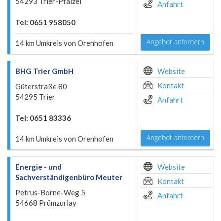
54293 Trier-Pfalzel
Anfahrt
Tel: 0651 958050
Angebot anfordern
14 km Umkreis von Orenhofen
BHG Trier GmbH
Website
Kontakt
Güterstraße 80
54295 Trier
Anfahrt
Tel: 0651 83336
Angebot anfordern
14 km Umkreis von Orenhofen
Energie - und
Website
Sachverständigenbüro Meuter
Kontakt
Petrus-Borne-Weg 5
Anfahrt
54668 Prümzurlay