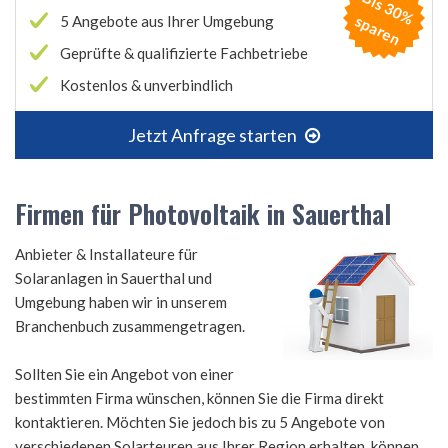
B
is
3
0
%
p
a
r
e
s
n
5 Angebote aus Ihrer Umgebung
Geprüfte & qualifizierte Fachbetriebe
Kostenlos & unverbindlich
Jetzt Anfrage starten
Firmen für Photovoltaik in Sauerthal
Anbieter & Installateure für
Solaranlagen in Sauerthal und
Umgebung haben wir in unserem
Branchenbuch zusammengetragen.
Sollten Sie ein Angebot von einer
bestimmten Firma wünschen, können Sie die Firma direkt
kontaktieren. Möchten Sie jedoch bis zu 5 Angebote von
verschiedenen Solarteuren aus Ihrer Region erhalten, können