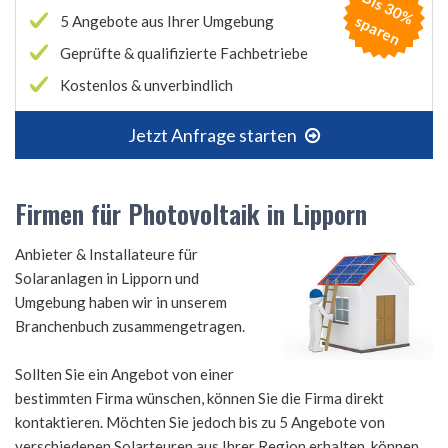
B
is
3
0
%
p
a
r
e
s
n
5 Angebote aus Ihrer Umgebung
Geprüfte & qualifizierte Fachbetriebe
Kostenlos & unverbindlich
Jetzt Anfrage starten
Firmen für Photovoltaik in Lipporn
Anbieter & Installateure für
Solaranlagen in Lipporn und
Umgebung haben wir in unserem
Branchenbuch zusammengetragen.
Sollten Sie ein Angebot von einer
bestimmten Firma wünschen, können Sie die Firma direkt
kontaktieren. Möchten Sie jedoch bis zu 5 Angebote von
verschiedenen Solarteuren aus Ihrer Region erhalten, können