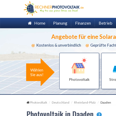
Home
Planung
Finanzen
Betrieb
Angebote für eine Solar
Kostenlos & unverbindlich
Geprüfte Fach
Wählen
Sie aus!
Photovoltaik
Str
Photovoltaik
Deutschland
Rheinland-Pfalz
Daaden
Photovoltaik in Daaden
?