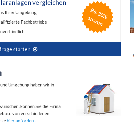
laranlagen vergleichen
B
is
3
0
%
p
a
r
e
us Ihrer Umgebung
s
n
alifizierte Fachbetriebe
nverbindlich
frage starten
n
n und Umgebung haben wir in
wünschen, können Sie die Firma
ngebote von verschiedenen
iese
hier anfordern
.