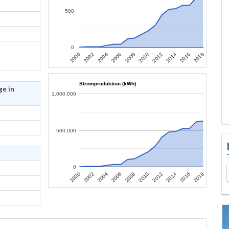
500
0
2006
2004
2002
2000
2018
2016
2014
2012
2010
2008
Stromproduktion (kWh)
ge in
1.000.000
500.000
0
2006
2004
2002
2000
2018
2016
2014
2012
2010
2008