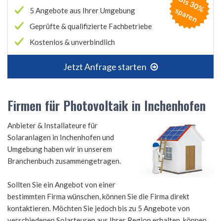
B
is
3
0
%
p
a
r
e
s
n
5 Angebote aus Ihrer Umgebung
Geprüfte & qualifizierte Fachbetriebe
Kostenlos & unverbindlich
Jetzt Anfrage starten
Firmen für Photovoltaik in Inchenhofen
Anbieter & Installateure für
Solaranlagen in Inchenhofen und
Umgebung haben wir in unserem
Branchenbuch zusammengetragen.
Sollten Sie ein Angebot von einer
bestimmten Firma wünschen, können Sie die Firma direkt
kontaktieren. Möchten Sie jedoch bis zu 5 Angebote von
verschiedenen Solarteuren aus Ihrer Region erhalten, können