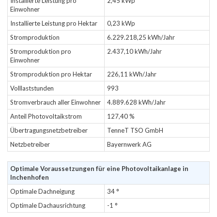
Installierte Leistung pro
2,45 kWp
Einwohner
Installierte Leistung pro Hektar
0,23 kWp
Stromproduktion
6.229.218,25 kWh/Jahr
Stromproduktion pro
2.437,10 kWh/Jahr
Einwohner
Stromproduktion pro Hektar
226,11 kWh/Jahr
Volllaststunden
993
Stromverbrauch aller Einwohner
4.889.628 kWh/Jahr
Anteil Photovoltaikstrom
127,40 %
Übertragungsnetzbetreiber
TenneT TSO GmbH
Netzbetreiber
Bayernwerk AG
Optimale Voraussetzungen für eine Photovoltaikanlage in
Inchenhofen
Optimale Dachneigung
34 °
Optimale Dachausrichtung
-1 °