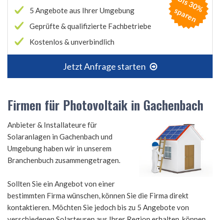
B
is
3
0
%
p
a
r
e
s
n
5 Angebote aus Ihrer Umgebung
Geprüfte & qualifizierte Fachbetriebe
Kostenlos & unverbindlich
Jetzt Anfrage starten
Firmen für Photovoltaik in Gachenbach
Anbieter & Installateure für
Solaranlagen in Gachenbach und
Umgebung haben wir in unserem
Branchenbuch zusammengetragen.
Sollten Sie ein Angebot von einer
bestimmten Firma wünschen, können Sie die Firma direkt
kontaktieren. Möchten Sie jedoch bis zu 5 Angebote von
verschiedenen Solarteuren aus Ihrer Region erhalten, können