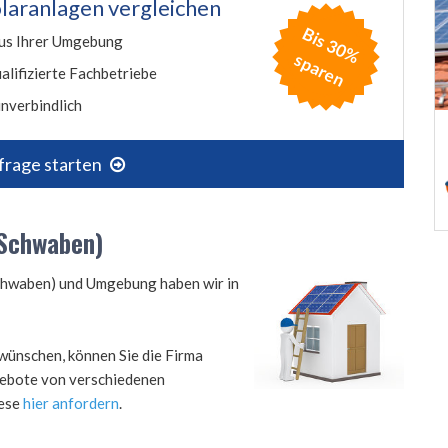
laranlagen vergleichen
B
is
3
0
%
p
a
r
e
us Ihrer Umgebung
s
n
alifizierte Fachbetriebe
nverbindlich
frage starten
(Schwaben)
(Schwaben) und Umgebung haben wir in
wünschen, können Sie die Firma
ngebote von verschiedenen
iese
hier anfordern
.