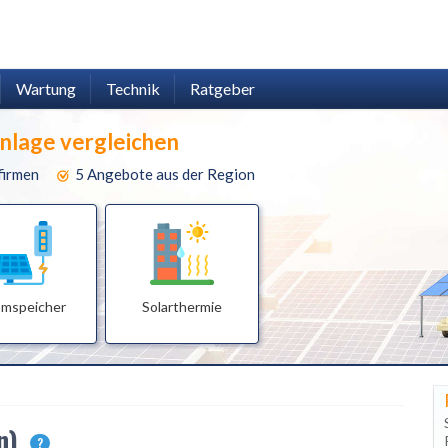
Wartung
Technik
Ratgeber
anlage vergleichen
firmen
5 Angebote aus der Region
omspeicher
Solarthermie
en)
?