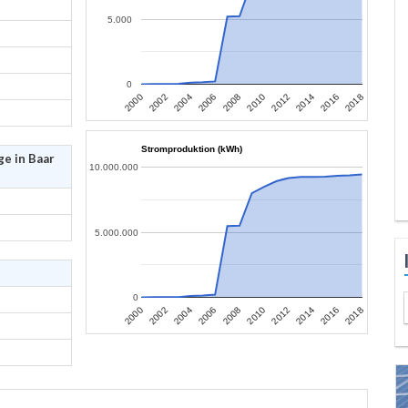
5.000
0
2006
2004
2002
2000
2018
2016
2014
2012
2010
2008
Stromproduktion (kWh)
e in Baar
10.000.000
5.000.000
0
2006
2004
2002
2000
2018
2016
2014
2012
2010
2008