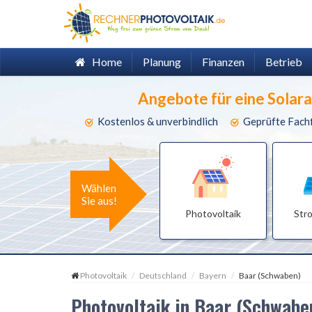
Home
Planung
Finanzen
Betrieb
Angebote für eine Solar
Kostenlos & unverbindlich
Geprüfte Fach
Wählen
Sie aus!
Photovoltaik
Str
Photovoltaik
Deutschland
Bayern
Baar (Schwaben)
Photovoltaik in Baar (Schwab