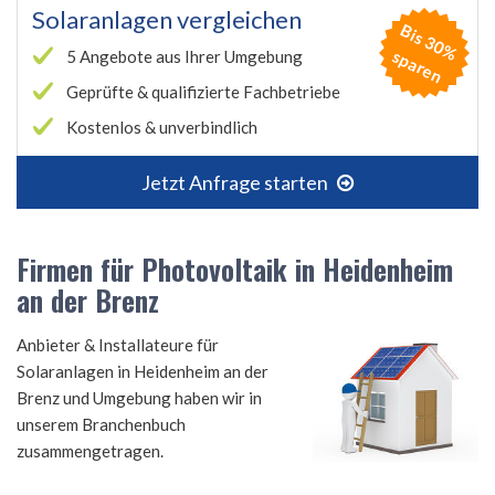
Solaranlagen vergleichen
B
is
3
0
%
p
a
r
e
s
n
5 Angebote aus Ihrer Umgebung
Geprüfte & qualifizierte Fachbetriebe
Kostenlos & unverbindlich
Jetzt Anfrage starten
Firmen für Photovoltaik in Heidenheim
an der Brenz
Anbieter & Installateure für
Solaranlagen in Heidenheim an der
Brenz und Umgebung haben wir in
unserem Branchenbuch
zusammengetragen.