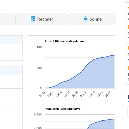
n
Rechner
Sonne
Anzahl Photovoltaikanlagen
400
200
0
2013
2015
2017
2001
2003
2005
2007
2009
2011
Installierte Leistung (kWp)
6.000
4.000