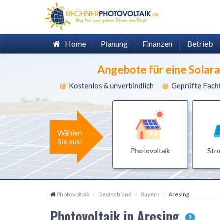
Home
Planung
Finanzen
Betrieb
Angebote für eine Solar
Kostenlos & unverbindlich
Geprüfte Fach
Wählen
Sie aus!
Photovoltaik
Str
Photovoltaik
Deutschland
Bayern
Aresing
Photovoltaik in Aresing
?