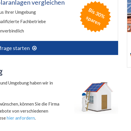
laranlagen vergleichen
B
is
3
0
%
p
a
r
e
us Ihrer Umgebung
s
n
alifizierte Fachbetriebe
nverbindlich
frage starten
g
g und Umgebung haben wir in
wünschen, können Sie die Firma
ngebote von verschiedenen
iese
hier anfordern
.