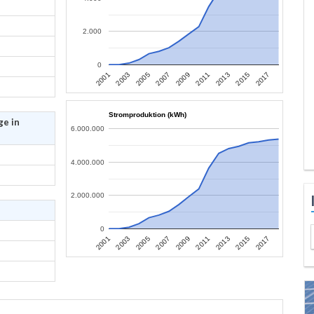
2.000
0
2013
2015
2017
2001
2003
2005
2007
2009
2011
Stromproduktion (kWh)
ge in
6.000.000
4.000.000
2.000.000
0
2013
2015
2017
2001
2003
2005
2007
2009
2011