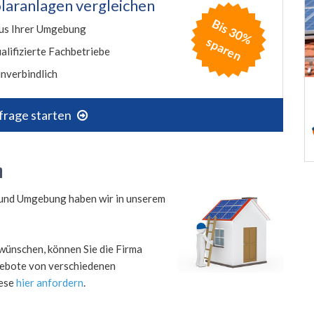
laranlagen vergleichen
B
is
3
0
%
p
a
r
e
us Ihrer Umgebung
s
n
alifizierte Fachbetriebe
nverbindlich
frage starten
h
h und Umgebung haben wir in unserem
wünschen, können Sie die Firma
ngebote von verschiedenen
iese
hier anfordern
.