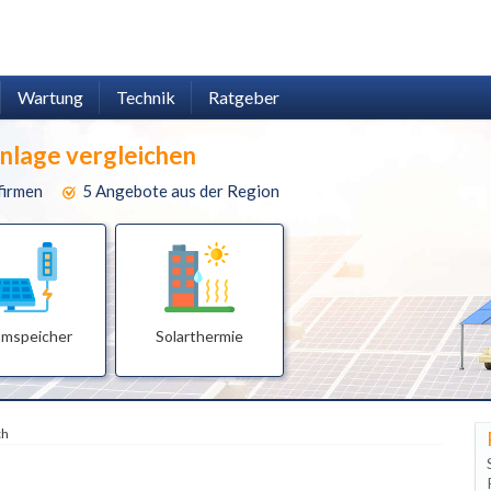
Wartung
Technik
Ratgeber
anlage vergleichen
firmen
5 Angebote aus der Region
omspeicher
Solarthermie
ch