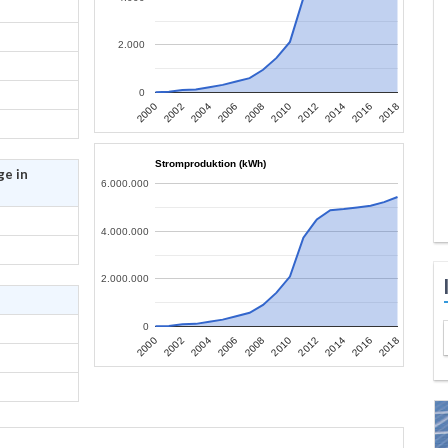
2.000
0
2006
2004
2002
2000
2018
2016
2014
2012
2010
2008
Stromproduktion (kWh)
ge in
6.000.000
4.000.000
2.000.000
0
2006
2004
2002
2000
2018
2016
2014
2012
2010
2008