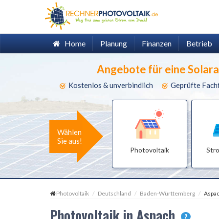
Home
Planung
Finanzen
Betrieb
Angebote für eine Solar
Kostenlos & unverbindlich
Geprüfte Fach
Wählen
Sie aus!
Photovoltaik
Str
Photovoltaik
Deutschland
Baden-Württemberg
Aspa
Photovoltaik in Aspach
?