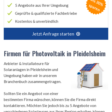
B
is
3
0
%
p
a
r
e
s
n
5 Angebote aus Ihrer Umgebung
Geprüfte & qualifizierte Fachbetriebe
Kostenlos & unverbindlich
Jetzt Anfrage starten
Firmen für Photovoltaik in Pleidelsheim
Anbieter & Installateure für
Solaranlagen in Pleidelsheim und
Umgebung haben wir in unserem
Branchenbuch zusammengetragen.
Sollten Sie ein Angebot von einer
bestimmten Firma wünschen, können Sie die Firma direkt
kontaktieren. Möchten Sie jedoch bis zu 5 Angebote von
verschiedenen Solarteuren aus Ihrer Region erhalten, können