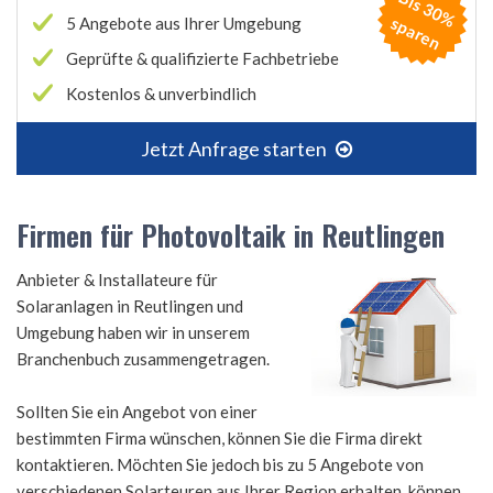
B
is
3
0
%
p
a
r
e
s
n
5 Angebote aus Ihrer Umgebung
Geprüfte & qualifizierte Fachbetriebe
Kostenlos & unverbindlich
Jetzt Anfrage starten
Firmen für Photovoltaik in Reutlingen
Anbieter & Installateure für
Solaranlagen in Reutlingen und
Umgebung haben wir in unserem
Branchenbuch zusammengetragen.
Sollten Sie ein Angebot von einer
bestimmten Firma wünschen, können Sie die Firma direkt
kontaktieren. Möchten Sie jedoch bis zu 5 Angebote von
verschiedenen Solarteuren aus Ihrer Region erhalten, können