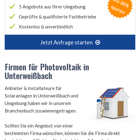
B
is
3
0
%
p
a
r
e
s
n
5 Angebote aus Ihrer Umgebung
Geprüfte & qualifizierte Fachbetriebe
Kostenlos & unverbindlich
Jetzt Anfrage starten
Firmen für Photovoltaik in
Unterweißbach
Anbieter & Installateure für
Solaranlagen in Unterweißbach und
Umgebung haben wir in unserem
Branchenbuch zusammengetragen.
Sollten Sie ein Angebot von einer
bestimmten Firma wünschen, können Sie die Firma direkt