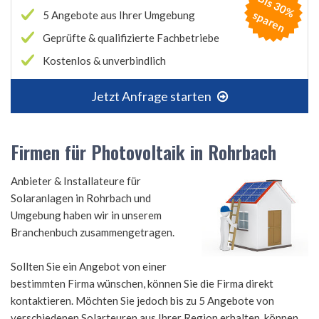
B
is
3
0
%
p
a
r
e
s
n
5 Angebote aus Ihrer Umgebung
Geprüfte & qualifizierte Fachbetriebe
Kostenlos & unverbindlich
Jetzt Anfrage starten
Firmen für Photovoltaik in Rohrbach
Anbieter & Installateure für
Solaranlagen in Rohrbach und
Umgebung haben wir in unserem
Branchenbuch zusammengetragen.
Sollten Sie ein Angebot von einer
bestimmten Firma wünschen, können Sie die Firma direkt
kontaktieren. Möchten Sie jedoch bis zu 5 Angebote von
verschiedenen Solarteuren aus Ihrer Region erhalten, können