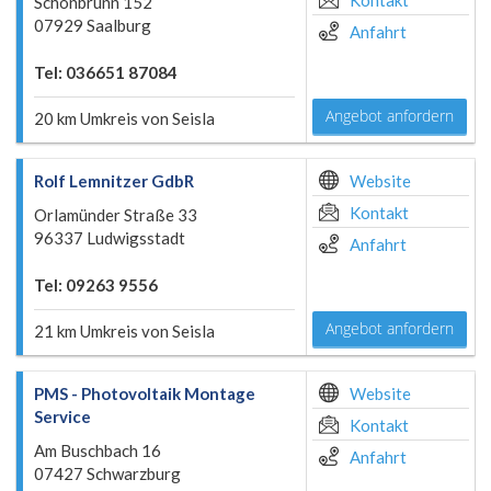
Kontakt
Schönbrunn 152
07929 Saalburg
Anfahrt
Tel: 036651 87084
Angebot anfordern
20 km Umkreis von Seisla
Rolf Lemnitzer GdbR
Website
Kontakt
Orlamünder Straße 33
96337 Ludwigsstadt
Anfahrt
Tel: 09263 9556
Angebot anfordern
21 km Umkreis von Seisla
PMS - Photovoltaik Montage
Website
Service
Kontakt
Am Buschbach 16
Anfahrt
07427 Schwarzburg