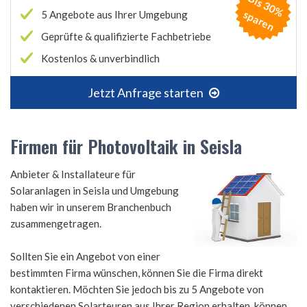
B
is
3
0
%
p
a
r
e
s
n
5 Angebote aus Ihrer Umgebung
Geprüfte & qualifizierte Fachbetriebe
Kostenlos & unverbindlich
Jetzt Anfrage starten
Firmen für Photovoltaik in Seisla
Anbieter & Installateure für
Solaranlagen in Seisla und Umgebung
haben wir in unserem Branchenbuch
zusammengetragen.
Sollten Sie ein Angebot von einer
bestimmten Firma wünschen, können Sie die Firma direkt
kontaktieren. Möchten Sie jedoch bis zu 5 Angebote von
verschiedenen Solarteuren aus Ihrer Region erhalten, können