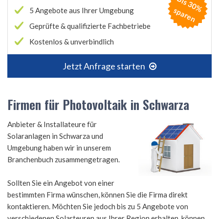
B
is
3
0
%
p
a
r
e
s
n
5 Angebote aus Ihrer Umgebung
Geprüfte & qualifizierte Fachbetriebe
Kostenlos & unverbindlich
Jetzt Anfrage starten
Firmen für Photovoltaik in Schwarza
Anbieter & Installateure für
Solaranlagen in Schwarza und
Umgebung haben wir in unserem
Branchenbuch zusammengetragen.
Sollten Sie ein Angebot von einer
bestimmten Firma wünschen, können Sie die Firma direkt
kontaktieren. Möchten Sie jedoch bis zu 5 Angebote von
verschiedenen Solarteuren aus Ihrer Region erhalten, können