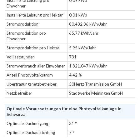
Installierte Leistung pro
0,09 kWp
Einwohner
Installierte Leistung pro Hektar
0,01 kWp
Stromproduktion
80.432,36 kWh/Jahr
Stromproduktion pro
65,77 kWh/Jahr
Einwohner
Stromproduktion pro Hektar
5,95 kWh/Jahr
Volllaststunden
731
Stromverbrauch aller Einwohner
1.821.047 kWh/Jahr
Anteil Photovoltaikstrom
4,42 %
Übertragungsnetzbetreiber
50Hertz Transmission GmbH
Netzbetreiber
Stadtwerke Meiningen GmbH
Optimale Voraussetzungen für eine Photovoltaikanlage in
Schwarza
Optimale Dachneigung
31 °
Optimale Dachausrichtung
7 °