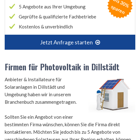
B
is
3
0
%
p
a
r
e
s
n
5 Angebote aus Ihrer Umgebung
Geprüfte & qualifizierte Fachbetriebe
Kostenlos & unverbindlich
Jetzt Anfrage starten
Firmen für Photovoltaik in Dillstädt
Anbieter & Installateure für
Solaranlagen in Dillstädt und
Umgebung haben wir in unserem
Branchenbuch zusammengetragen.
Sollten Sie ein Angebot von einer
bestimmten Firma wünschen, können Sie die Firma direkt
kontaktieren. Möchten Sie jedoch bis zu 5 Angebote von
verschiedenen Solarteuren aus Ihrer Region erhalten, können