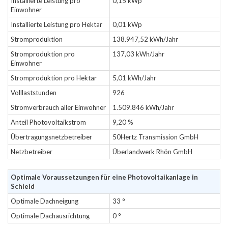
Installierte Leistung pro
0,15 kWp
Einwohner
Installierte Leistung pro Hektar
0,01 kWp
Stromproduktion
138.947,52 kWh/Jahr
Stromproduktion pro
137,03 kWh/Jahr
Einwohner
Stromproduktion pro Hektar
5,01 kWh/Jahr
Volllaststunden
926
Stromverbrauch aller Einwohner
1.509.846 kWh/Jahr
Anteil Photovoltaikstrom
9,20 %
Übertragungsnetzbetreiber
50Hertz Transmission GmbH
Netzbetreiber
Überlandwerk Rhön GmbH
Optimale Voraussetzungen für eine Photovoltaikanlage in
Schleid
Optimale Dachneigung
33 °
Optimale Dachausrichtung
0 °