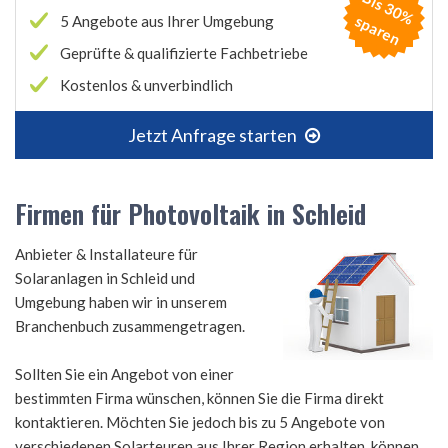
B
is
3
0
%
p
a
r
e
s
n
5 Angebote aus Ihrer Umgebung
Geprüfte & qualifizierte Fachbetriebe
Kostenlos & unverbindlich
Jetzt Anfrage starten
Firmen für Photovoltaik in Schleid
Anbieter & Installateure für
Solaranlagen in Schleid und
Umgebung haben wir in unserem
Branchenbuch zusammengetragen.
Sollten Sie ein Angebot von einer
bestimmten Firma wünschen, können Sie die Firma direkt
kontaktieren. Möchten Sie jedoch bis zu 5 Angebote von
verschiedenen Solarteuren aus Ihrer Region erhalten, können