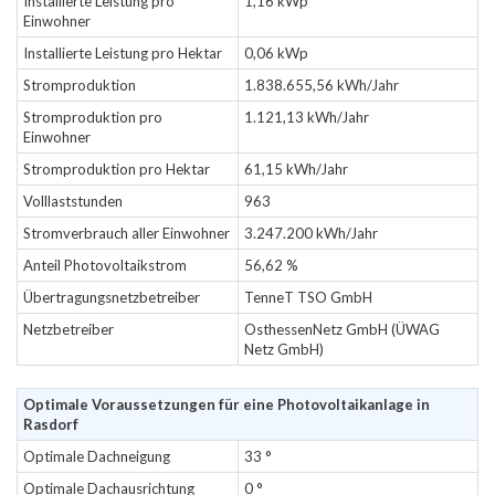
Installierte Leistung pro
1,16 kWp
Einwohner
Installierte Leistung pro Hektar
0,06 kWp
Stromproduktion
1.838.655,56 kWh/Jahr
Stromproduktion pro
1.121,13 kWh/Jahr
Einwohner
Stromproduktion pro Hektar
61,15 kWh/Jahr
Volllaststunden
963
Stromverbrauch aller Einwohner
3.247.200 kWh/Jahr
Anteil Photovoltaikstrom
56,62 %
Übertragungsnetzbetreiber
TenneT TSO GmbH
Netzbetreiber
OsthessenNetz GmbH (ÜWAG
Netz GmbH)
Optimale Voraussetzungen für eine Photovoltaikanlage in
Rasdorf
Optimale Dachneigung
33 °
Optimale Dachausrichtung
0 °