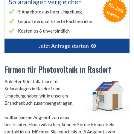
Solaranlagen vergleichen
B
is
3
0
%
p
a
r
e
s
n
5 Angebote aus Ihrer Umgebung
Geprüfte & qualifizierte Fachbetriebe
Kostenlos & unverbindlich
Jetzt Anfrage starten
Firmen für Photovoltaik in Rasdorf
Anbieter & Installateure für
Solaranlagen in Rasdorf und
Umgebung haben wir in unserem
Branchenbuch zusammengetragen.
Sollten Sie ein Angebot von einer
bestimmten Firma wünschen, können Sie die Firma direkt
kontaktieren. Möchten Sie jedoch bis zu 5 Angebote von