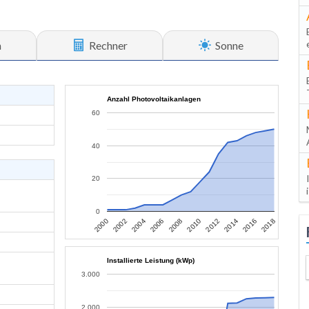
n
Rechner
Sonne
Anzahl Photovoltaikanlagen
60
40
20
0
2006
2004
2002
2000
2018
2016
2014
2012
2010
2008
Installierte Leistung (kWp)
3.000
2.000