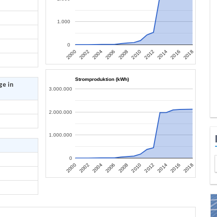
1.000
0
2006
2004
2002
2000
2018
2016
2014
2012
2010
2008
Stromproduktion (kWh)
ge in
3.000.000
2.000.000
1.000.000
0
2006
2004
2002
2000
2018
2016
2014
2012
2010
2008