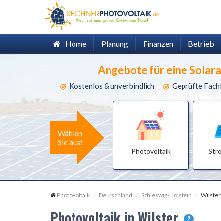
Home
Planung
Finanzen
Betrieb
Angebote für eine Solar
Kostenlos & unverbindlich
Geprüfte Fach
Wählen
Sie aus!
Photovoltaik
Str
Photovoltaik
Deutschland
Schleswig-Holstein
Wilster
Photovoltaik in Wilster
?