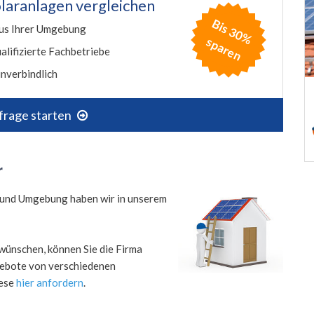
laranlagen vergleichen
B
is
3
0
%
p
a
r
e
us Ihrer Umgebung
s
n
alifizierte Fachbetriebe
nverbindlich
frage starten
r
er und Umgebung haben wir in unserem
wünschen, können Sie die Firma
ngebote von verschiedenen
iese
hier anfordern
.