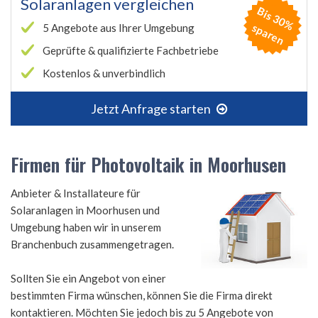
Solaranlagen vergleichen
B
is
3
0
%
p
a
r
e
s
n
5 Angebote aus Ihrer Umgebung
Geprüfte & qualifizierte Fachbetriebe
Kostenlos & unverbindlich
Jetzt Anfrage starten
Firmen für Photovoltaik in Moorhusen
Anbieter & Installateure für
Solaranlagen in Moorhusen und
Umgebung haben wir in unserem
Branchenbuch zusammengetragen.
Sollten Sie ein Angebot von einer
bestimmten Firma wünschen, können Sie die Firma direkt
kontaktieren. Möchten Sie jedoch bis zu 5 Angebote von