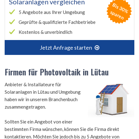
Solaranlagen vergleichen
B
is
3
0
%
p
a
r
e
s
n
5 Angebote aus Ihrer Umgebung
Geprüfte & qualifizierte Fachbetriebe
Kostenlos & unverbindlich
Jetzt Anfrage starten
Firmen für Photovoltaik in Lütau
Anbieter & Installateure für
Solaranlagen in Lütau und Umgebung
haben wir in unserem Branchenbuch
zusammengetragen.
Sollten Sie ein Angebot von einer
bestimmten Firma wünschen, können Sie die Firma direkt
kontaktieren. Möchten Sie jedoch bis zu 5 Angebote von