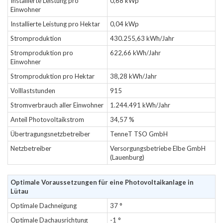
Installierte Leistung pro
0,68 kWp
Einwohner
Installierte Leistung pro Hektar
0,04 kWp
Stromproduktion
430.255,63 kWh/Jahr
Stromproduktion pro
622,66 kWh/Jahr
Einwohner
Stromproduktion pro Hektar
38,28 kWh/Jahr
Volllaststunden
915
Stromverbrauch aller Einwohner
1.244.491 kWh/Jahr
Anteil Photovoltaikstrom
34,57 %
Übertragungsnetzbetreiber
TenneT TSO GmbH
Netzbetreiber
Versorgungsbetriebe Elbe GmbH
(Lauenburg)
Optimale Voraussetzungen für eine Photovoltaikanlage in
Lütau
Optimale Dachneigung
37 °
Optimale Dachausrichtung
-1 °