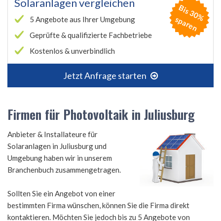
Solaranlagen vergleichen
B
is
3
0
%
p
a
r
e
s
n
5 Angebote aus Ihrer Umgebung
Geprüfte & qualifizierte Fachbetriebe
Kostenlos & unverbindlich
Jetzt Anfrage starten
Firmen für Photovoltaik in Juliusburg
Anbieter & Installateure für
Solaranlagen in Juliusburg und
Umgebung haben wir in unserem
Branchenbuch zusammengetragen.
Sollten Sie ein Angebot von einer
bestimmten Firma wünschen, können Sie die Firma direkt
kontaktieren. Möchten Sie jedoch bis zu 5 Angebote von