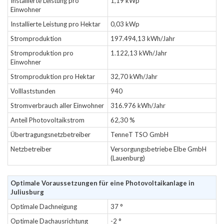
Installierte Leistung pro
1,19 kWp
Einwohner
Installierte Leistung pro Hektar
0,03 kWp
Stromproduktion
197.494,13 kWh/Jahr
Stromproduktion pro
1.122,13 kWh/Jahr
Einwohner
Stromproduktion pro Hektar
32,70 kWh/Jahr
Volllaststunden
940
Stromverbrauch aller Einwohner
316.976 kWh/Jahr
Anteil Photovoltaikstrom
62,30 %
Übertragungsnetzbetreiber
TenneT TSO GmbH
Netzbetreiber
Versorgungsbetriebe Elbe GmbH
(Lauenburg)
Optimale Voraussetzungen für eine Photovoltaikanlage in
Juliusburg
Optimale Dachneigung
37 °
Optimale Dachausrichtung
-2 °