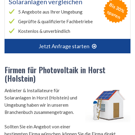
Solaranlagen vergleichen
B
is
3
0
%
p
a
r
e
s
n
5 Angebote aus Ihrer Umgebung
Geprüfte & qualifizierte Fachbetriebe
Kostenlos & unverbindlich
Jetzt Anfrage starten
Firmen für Photovoltaik in Horst
(Holstein)
Anbieter & Installateure für
Solaranlagen in Horst (Holstein) und
Umgebung haben wir in unserem
Branchenbuch zusammengetragen.
Sollten Sie ein Angebot von einer
bestimmten Firma wünschen, können Sie die Firma direkt