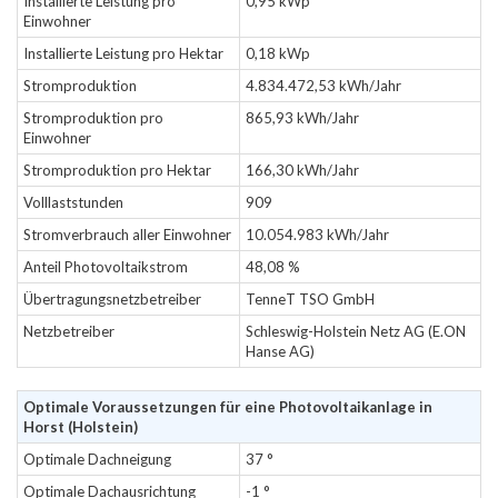
Installierte Leistung pro
0,95 kWp
Einwohner
Installierte Leistung pro Hektar
0,18 kWp
Stromproduktion
4.834.472,53 kWh/Jahr
Stromproduktion pro
865,93 kWh/Jahr
Einwohner
Stromproduktion pro Hektar
166,30 kWh/Jahr
Volllaststunden
909
Stromverbrauch aller Einwohner
10.054.983 kWh/Jahr
Anteil Photovoltaikstrom
48,08 %
Übertragungsnetzbetreiber
TenneT TSO GmbH
Netzbetreiber
Schleswig-Holstein Netz AG (E.ON
Hanse AG)
Optimale Voraussetzungen für eine Photovoltaikanlage in
Horst (Holstein)
Optimale Dachneigung
37 °
Optimale Dachausrichtung
-1 °