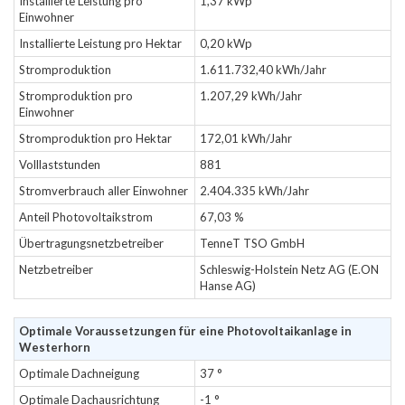
Installierte Leistung pro
1,37 kWp
Einwohner
Installierte Leistung pro Hektar
0,20 kWp
Stromproduktion
1.611.732,40 kWh/Jahr
Stromproduktion pro
1.207,29 kWh/Jahr
Einwohner
Stromproduktion pro Hektar
172,01 kWh/Jahr
Volllaststunden
881
Stromverbrauch aller Einwohner
2.404.335 kWh/Jahr
Anteil Photovoltaikstrom
67,03 %
Übertragungsnetzbetreiber
TenneT TSO GmbH
Netzbetreiber
Schleswig-Holstein Netz AG (E.ON
Hanse AG)
Optimale Voraussetzungen für eine Photovoltaikanlage in
Westerhorn
Optimale Dachneigung
37 °
Optimale Dachausrichtung
-1 °