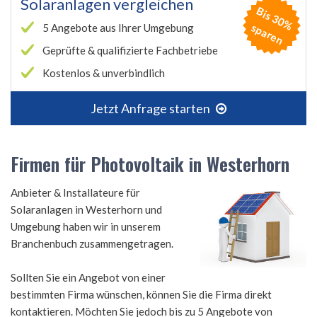
Solaranlagen vergleichen
B
is
3
0
%
p
a
r
e
s
n
5 Angebote aus Ihrer Umgebung
Geprüfte & qualifizierte Fachbetriebe
Kostenlos & unverbindlich
Jetzt Anfrage starten
Firmen für Photovoltaik in Westerhorn
Anbieter & Installateure für
Solaranlagen in Westerhorn und
Umgebung haben wir in unserem
Branchenbuch zusammengetragen.
Sollten Sie ein Angebot von einer
bestimmten Firma wünschen, können Sie die Firma direkt
kontaktieren. Möchten Sie jedoch bis zu 5 Angebote von