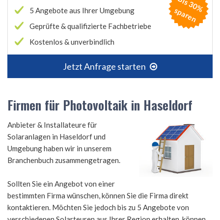
B
is
3
0
%
p
a
r
e
s
n
5 Angebote aus Ihrer Umgebung
Geprüfte & qualifizierte Fachbetriebe
Kostenlos & unverbindlich
Jetzt Anfrage starten
Firmen für Photovoltaik in Haseldorf
Anbieter & Installateure für
Solaranlagen in Haseldorf und
Umgebung haben wir in unserem
Branchenbuch zusammengetragen.
Sollten Sie ein Angebot von einer
bestimmten Firma wünschen, können Sie die Firma direkt
kontaktieren. Möchten Sie jedoch bis zu 5 Angebote von
verschiedenen Solarteuren aus Ihrer Region erhalten, können