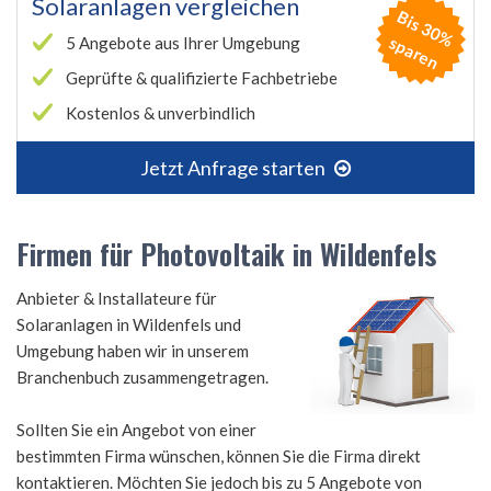
Solaranlagen vergleichen
B
is
3
0
%
p
a
r
e
s
n
5 Angebote aus Ihrer Umgebung
Geprüfte & qualifizierte Fachbetriebe
Kostenlos & unverbindlich
Jetzt Anfrage starten
Firmen für Photovoltaik in Wildenfels
Anbieter & Installateure für
Solaranlagen in Wildenfels und
Umgebung haben wir in unserem
Branchenbuch zusammengetragen.
Sollten Sie ein Angebot von einer
bestimmten Firma wünschen, können Sie die Firma direkt
kontaktieren. Möchten Sie jedoch bis zu 5 Angebote von