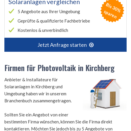
Solaranlagen vergleichen
B
is
3
0
%
p
a
r
e
s
n
5 Angebote aus Ihrer Umgebung
Geprüfte & qualifizierte Fachbetriebe
Kostenlos & unverbindlich
Jetzt Anfrage starten
Firmen für Photovoltaik in Kirchberg
Anbieter & Installateure für
Solaranlagen in Kirchberg und
Umgebung haben wir in unserem
Branchenbuch zusammengetragen.
Sollten Sie ein Angebot von einer
bestimmten Firma wünschen, können Sie die Firma direkt
kontaktieren. Möchten Sie jedoch bis zu 5 Angebote von