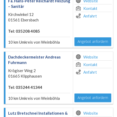
Fa. Hans-Peter Reichardt Heizung
Website
– Sanitär
Kontakt
Kirchwinkel 12
Anfahrt
01561 Ebersbach
Tel: 035208 4085
Angebot anfordern
10 km Umkreis von Weinböhla
Dachdeckermeister Andreas
Website
Fuhrmann
Kontakt
Krögiser Weg 2
Anfahrt
01665 Klipphausen
Tel: 035244 41344
Angebot anfordern
10 km Umkreis von Weinböhla
Lutz Bretschnei Installationen &
Website