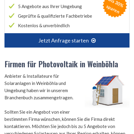
B
is
3
0
%
p
a
r
e
s
n
5 Angebote aus Ihrer Umgebung
Geprüfte & qualifizierte Fachbetriebe
Kostenlos & unverbindlich
Jetzt Anfrage starten
Firmen für Photovoltaik in Weinböhla
Anbieter & Installateure für
Solaranlagen in Weinböhla und
Umgebung haben wir in unserem
Branchenbuch zusammengetragen.
Sollten Sie ein Angebot von einer
bestimmten Firma wünschen, können Sie die Firma direkt
kontaktieren. Möchten Sie jedoch bis zu 5 Angebote von
verschiedenen Solarteuren aus Ihrer Region erhalten, können