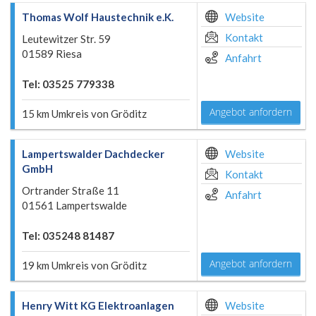
Thomas Wolf Haustechnik e.K.
Website
Kontakt
Leutewitzer Str. 59
01589 Riesa
Anfahrt
Tel: 03525 779338
Angebot anfordern
15 km Umkreis von Gröditz
Lampertswalder Dachdecker
Website
GmbH
Kontakt
Ortrander Straße 11
Anfahrt
01561 Lampertswalde
Tel: 035248 81487
Angebot anfordern
19 km Umkreis von Gröditz
Henry Witt KG Elektroanlagen
Website