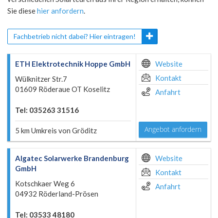
Sie diese
hier anfordern
.
Fachbetrieb nicht dabei? Hier eintragen!
ETH Elektrotechnik Hoppe GmbH
Website
Kontakt
Wülknitzer Str.7
01609 Röderaue OT Koselitz
Anfahrt
Tel: 035263 31516
Angebot anfordern
5 km Umkreis von Gröditz
Algatec Solarwerke Brandenburg
Website
GmbH
Kontakt
Kotschkaer Weg 6
Anfahrt
04932 Röderland-Prösen
Tel: 03533 48180