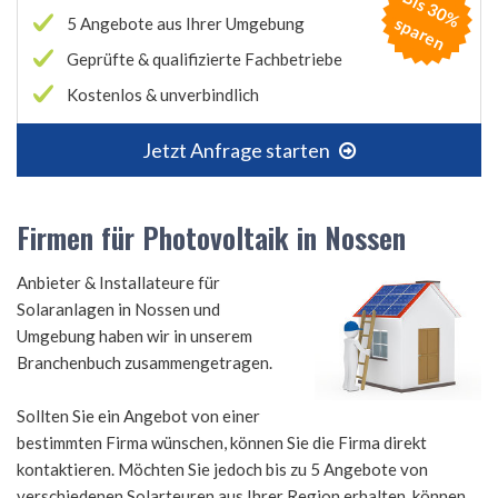
B
is
3
0
%
p
a
r
e
s
n
5 Angebote aus Ihrer Umgebung
Geprüfte & qualifizierte Fachbetriebe
Kostenlos & unverbindlich
Jetzt Anfrage starten
Firmen für Photovoltaik in Nossen
Anbieter & Installateure für
Solaranlagen in Nossen und
Umgebung haben wir in unserem
Branchenbuch zusammengetragen.
Sollten Sie ein Angebot von einer
bestimmten Firma wünschen, können Sie die Firma direkt
kontaktieren. Möchten Sie jedoch bis zu 5 Angebote von
verschiedenen Solarteuren aus Ihrer Region erhalten, können