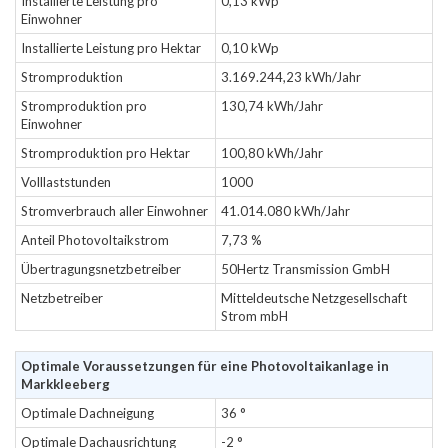
Installierte Leistung pro
0,13 kWp
Einwohner
Installierte Leistung pro Hektar
0,10 kWp
Stromproduktion
3.169.244,23 kWh/Jahr
Stromproduktion pro
130,74 kWh/Jahr
Einwohner
Stromproduktion pro Hektar
100,80 kWh/Jahr
Volllaststunden
1000
Stromverbrauch aller Einwohner
41.014.080 kWh/Jahr
Anteil Photovoltaikstrom
7,73 %
Übertragungsnetzbetreiber
50Hertz Transmission GmbH
Netzbetreiber
Mitteldeutsche Netzgesellschaft
Strom mbH
Optimale Voraussetzungen für eine Photovoltaikanlage in
Markkleeberg
Optimale Dachneigung
36 °
Optimale Dachausrichtung
-2 °