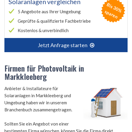
Solaranlagen vergleichen
B
is
3
0
%
p
a
r
e
s
n
5 Angebote aus Ihrer Umgebung
Geprüfte & qualifizierte Fachbetriebe
Kostenlos & unverbindlich
Jetzt Anfrage starten
Firmen für Photovoltaik in
Markkleeberg
Anbieter & Installateure für
Solaranlagen in Markkleeberg und
Umgebung haben wir in unserem
Branchenbuch zusammengetragen.
Sollten Sie ein Angebot von einer
bestimmten Firma wünschen, können Sie die Firma direkt