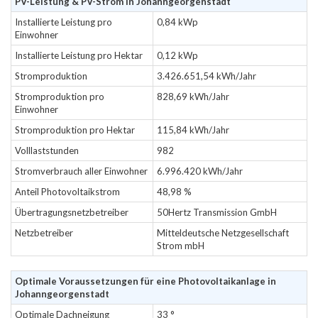
PV-Leistung & PV-Strom in Johanngeorgenstadt
Installierte Leistung pro
0,84 kWp
Einwohner
Installierte Leistung pro Hektar
0,12 kWp
Stromproduktion
3.426.651,54 kWh/Jahr
Stromproduktion pro
828,69 kWh/Jahr
Einwohner
Stromproduktion pro Hektar
115,84 kWh/Jahr
Volllaststunden
982
Stromverbrauch aller Einwohner
6.996.420 kWh/Jahr
Anteil Photovoltaikstrom
48,98 %
Übertragungsnetzbetreiber
50Hertz Transmission GmbH
Netzbetreiber
Mitteldeutsche Netzgesellschaft
Strom mbH
Optimale Voraussetzungen für eine Photovoltaikanlage in
Johanngeorgenstadt
Optimale Dachneigung
33 °