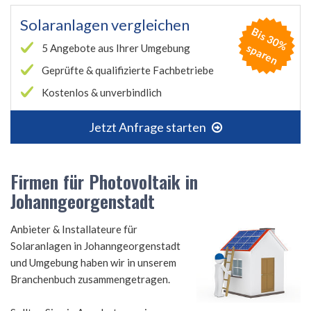
Solaranlagen vergleichen
B
is
3
0
%
p
a
r
e
s
n
5 Angebote aus Ihrer Umgebung
Geprüfte & qualifizierte Fachbetriebe
Kostenlos & unverbindlich
Jetzt Anfrage starten
Firmen für Photovoltaik in
Johanngeorgenstadt
Anbieter & Installateure für
Solaranlagen in Johanngeorgenstadt
und Umgebung haben wir in unserem
Branchenbuch zusammengetragen.