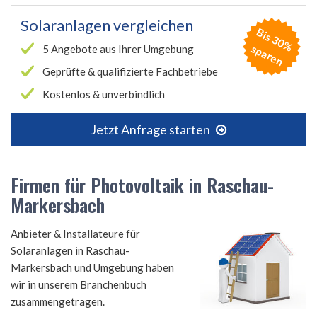
Solaranlagen vergleichen
B
is
3
0
%
p
a
r
e
s
n
5 Angebote aus Ihrer Umgebung
Geprüfte & qualifizierte Fachbetriebe
Kostenlos & unverbindlich
Jetzt Anfrage starten
Firmen für Photovoltaik in Raschau-
Markersbach
Anbieter & Installateure für
Solaranlagen in Raschau-
Markersbach und Umgebung haben
wir in unserem Branchenbuch
zusammengetragen.