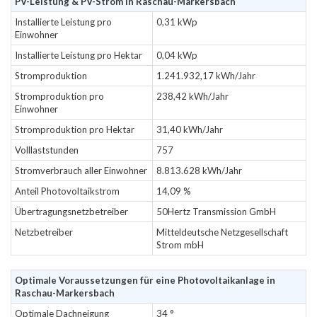
PV-Leistung & PV-Strom in Raschau-Markersbach
Installierte Leistung pro
0,31 kWp
Einwohner
Installierte Leistung pro Hektar
0,04 kWp
Stromproduktion
1.241.932,17 kWh/Jahr
Stromproduktion pro
238,42 kWh/Jahr
Einwohner
Stromproduktion pro Hektar
31,40 kWh/Jahr
Volllaststunden
757
Stromverbrauch aller Einwohner
8.813.628 kWh/Jahr
Anteil Photovoltaikstrom
14,09 %
Übertragungsnetzbetreiber
50Hertz Transmission GmbH
Netzbetreiber
Mitteldeutsche Netzgesellschaft
Strom mbH
Optimale Voraussetzungen für eine Photovoltaikanlage in
Raschau-Markersbach
Optimale Dachneigung
34 °