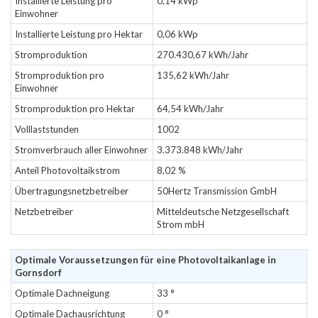
Installierte Leistung pro
0,14 kWp
Einwohner
Installierte Leistung pro Hektar
0,06 kWp
Stromproduktion
270.430,67 kWh/Jahr
Stromproduktion pro
135,62 kWh/Jahr
Einwohner
Stromproduktion pro Hektar
64,54 kWh/Jahr
Volllaststunden
1002
Stromverbrauch aller Einwohner
3.373.848 kWh/Jahr
Anteil Photovoltaikstrom
8,02 %
Übertragungsnetzbetreiber
50Hertz Transmission GmbH
Netzbetreiber
Mitteldeutsche Netzgesellschaft
Strom mbH
Optimale Voraussetzungen für eine Photovoltaikanlage in
Gornsdorf
Optimale Dachneigung
33 °
Optimale Dachausrichtung
0 °