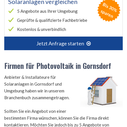
Solaranlagen vergleichen
B
is
3
0
%
p
a
r
e
s
n
5 Angebote aus Ihrer Umgebung
Geprüfte & qualifizierte Fachbetriebe
Kostenlos & unverbindlich
Jetzt Anfrage starten
Firmen für Photovoltaik in Gornsdorf
Anbieter & Installateure für
Solaranlagen in Gornsdorf und
Umgebung haben wir in unserem
Branchenbuch zusammengetragen.
Sollten Sie ein Angebot von einer
bestimmten Firma wünschen, können Sie die Firma direkt
kontaktieren. Möchten Sie jedoch bis zu 5 Angebote von