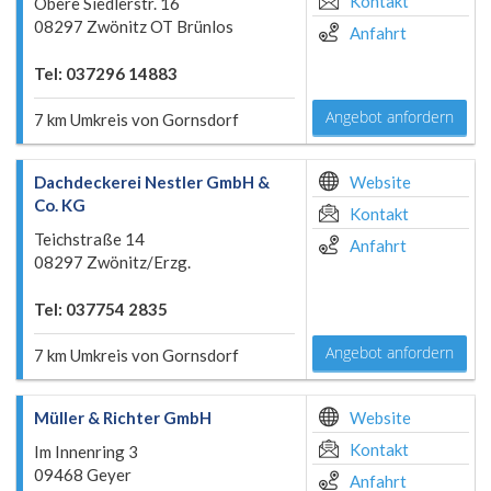
Kontakt
Obere Siedlerstr. 16
08297 Zwönitz OT Brünlos
Anfahrt
Tel: 037296 14883
Angebot anfordern
7 km Umkreis von Gornsdorf
Dachdeckerei Nestler GmbH &
Website
Co. KG
Kontakt
Teichstraße 14
Anfahrt
08297 Zwönitz/Erzg.
Tel: 037754 2835
Angebot anfordern
7 km Umkreis von Gornsdorf
Müller & Richter GmbH
Website
Kontakt
Im Innenring 3
09468 Geyer
Anfahrt