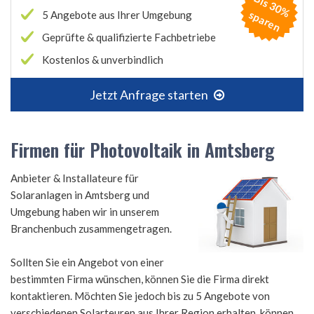
B
is
3
0
%
p
a
r
e
s
n
5 Angebote aus Ihrer Umgebung
Geprüfte & qualifizierte Fachbetriebe
Kostenlos & unverbindlich
Jetzt Anfrage starten
Firmen für Photovoltaik in Amtsberg
Anbieter & Installateure für
Solaranlagen in Amtsberg und
Umgebung haben wir in unserem
Branchenbuch zusammengetragen.
Sollten Sie ein Angebot von einer
bestimmten Firma wünschen, können Sie die Firma direkt
kontaktieren. Möchten Sie jedoch bis zu 5 Angebote von
verschiedenen Solarteuren aus Ihrer Region erhalten, können