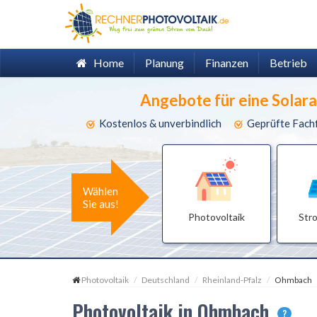
Home
Planung
Finanzen
Betrieb
Angebote für eine Solar
Kostenlos & unverbindlich
Geprüfte Fach
Wählen
Sie aus!
Photovoltaik
Str
Photovoltaik
Deutschland
Rheinland-Pfalz
Ohmbach
Photovoltaik in Ohmbach
?