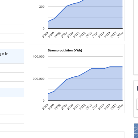
200
0
2007
2010
2013
2016
2006
2009
2012
2015
2018
2008
2011
2014
2017
Stromproduktion (kWh)
ge in
400.000
200.000
0
2007
2010
2013
2016
2006
2009
2012
2015
2018
2008
2011
2014
2017