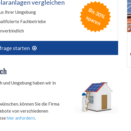
laranlagen vergleichen
B
is
3
0
%
p
a
r
e
us Ihrer Umgebung
s
n
alifizierte Fachbetriebe
nverbindlich
frage starten
ach
ch und Umgebung haben wir in
wünschen, können Sie die Firma
ngebote von verschiedenen
iese
hier anfordern
.