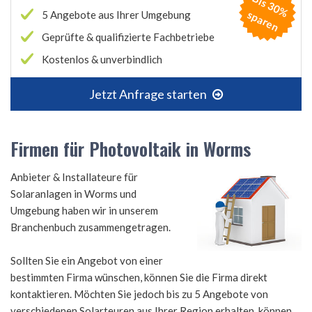
B
is
3
0
%
p
a
r
e
s
n
5 Angebote aus Ihrer Umgebung
Geprüfte & qualifizierte Fachbetriebe
Kostenlos & unverbindlich
Jetzt Anfrage starten
Firmen für Photovoltaik in Worms
Anbieter & Installateure für
Solaranlagen in Worms und
Umgebung haben wir in unserem
Branchenbuch zusammengetragen.
Sollten Sie ein Angebot von einer
bestimmten Firma wünschen, können Sie die Firma direkt
kontaktieren. Möchten Sie jedoch bis zu 5 Angebote von
verschiedenen Solarteuren aus Ihrer Region erhalten, können