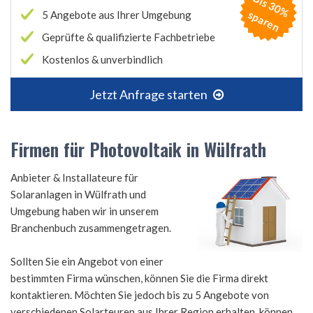
B
is
3
0
%
p
a
r
e
s
n
5 Angebote aus Ihrer Umgebung
Geprüfte & qualifizierte Fachbetriebe
Kostenlos & unverbindlich
Jetzt Anfrage starten
Firmen für Photovoltaik in Wülfrath
Anbieter & Installateure für
Solaranlagen in Wülfrath und
Umgebung haben wir in unserem
Branchenbuch zusammengetragen.
Sollten Sie ein Angebot von einer
bestimmten Firma wünschen, können Sie die Firma direkt
kontaktieren. Möchten Sie jedoch bis zu 5 Angebote von
verschiedenen Solarteuren aus Ihrer Region erhalten, können