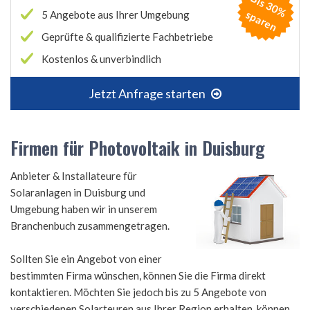
B
is
3
0
%
p
a
r
e
s
n
5 Angebote aus Ihrer Umgebung
Geprüfte & qualifizierte Fachbetriebe
Kostenlos & unverbindlich
Jetzt Anfrage starten
Firmen für Photovoltaik in Duisburg
Anbieter & Installateure für
Solaranlagen in Duisburg und
Umgebung haben wir in unserem
Branchenbuch zusammengetragen.
Sollten Sie ein Angebot von einer
bestimmten Firma wünschen, können Sie die Firma direkt
kontaktieren. Möchten Sie jedoch bis zu 5 Angebote von
verschiedenen Solarteuren aus Ihrer Region erhalten, können