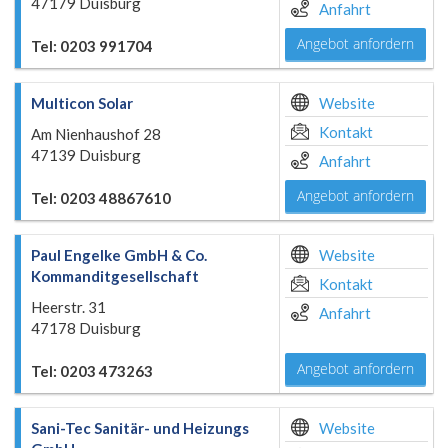
47179 Duisburg
Anfahrt
Angebot anfordern
Tel: 0203 991704
Multicon Solar
Website
Kontakt
Am Nienhaushof 28
47139 Duisburg
Anfahrt
Angebot anfordern
Tel: 0203 48867610
Paul Engelke GmbH & Co.
Website
KommanditgeselIschaft
Kontakt
Heerstr. 31
Anfahrt
47178 Duisburg
Angebot anfordern
Tel: 0203 473263
Sani-Tec Sanitär- und Heizungs
Website