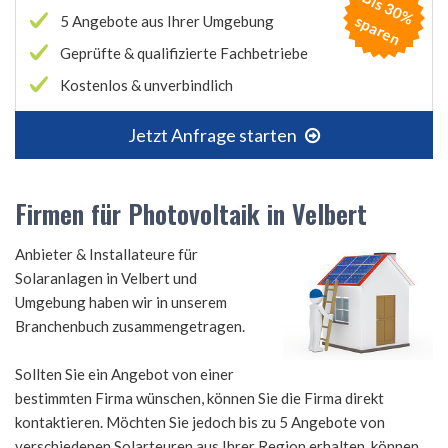
B
is
3
0
%
p
a
r
e
s
n
5 Angebote aus Ihrer Umgebung
Geprüfte & qualifizierte Fachbetriebe
Kostenlos & unverbindlich
Jetzt Anfrage starten
Firmen für Photovoltaik in Velbert
Anbieter & Installateure für
Solaranlagen in Velbert und
Umgebung haben wir in unserem
Branchenbuch zusammengetragen.
Sollten Sie ein Angebot von einer
bestimmten Firma wünschen, können Sie die Firma direkt
kontaktieren. Möchten Sie jedoch bis zu 5 Angebote von
verschiedenen Solarteuren aus Ihrer Region erhalten, können