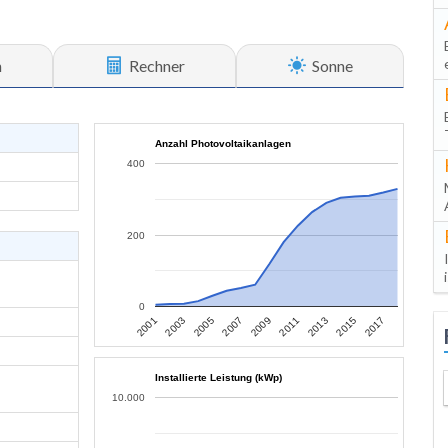
n
Rechner
Sonne
Anzahl Photovoltaikanlagen
400
200
0
2013
2015
2017
2001
2003
2005
2007
2009
2011
Installierte Leistung (kWp)
10.000