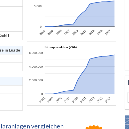
5.000
0
2013
2015
2017
2001
2003
2005
2007
2009
2011
 GmbH
Stromproduktion (kWh)
ge in Lügde
6.000.000
4.000.000
2.000.000
0
2013
2015
2017
2001
2003
2005
2007
2009
2011
laranlagen vergleichen