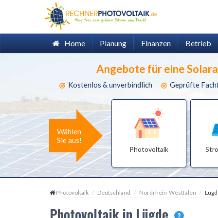
Home
Planung
Finanzen
Betrieb
Angebote für eine Solar
Kostenlos & unverbindlich
Geprüfte Fach
Wählen
Sie aus!
Photovoltaik
Str
Photovoltaik
Deutschland
Nordrhein-Westfalen
Lügd
Photovoltaik in Lügde
?