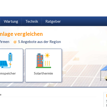
Wartung
Technik
Ratgeber
anlage vergleichen
firmen
5 Angebote aus der Region
omspeicher
Solarthermie
e