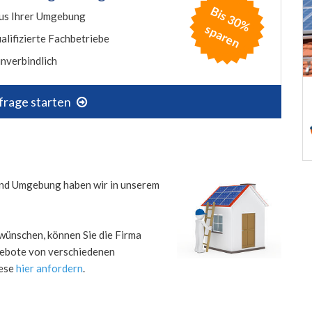
B
is
3
0
%
p
a
r
e
us Ihrer Umgebung
s
n
alifizierte Fachbetriebe
nverbindlich
frage starten
 und Umgebung haben wir in unserem
wünschen, können Sie die Firma
ngebote von verschiedenen
iese
hier anfordern
.