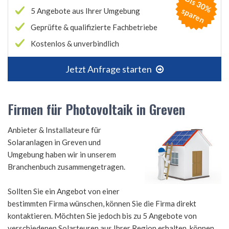
B
is
3
0
%
p
a
r
e
s
n
5 Angebote aus Ihrer Umgebung
Geprüfte & qualifizierte Fachbetriebe
Kostenlos & unverbindlich
Jetzt Anfrage starten
Firmen für Photovoltaik in Greven
Anbieter & Installateure für
Solaranlagen in Greven und
Umgebung haben wir in unserem
Branchenbuch zusammengetragen.
Sollten Sie ein Angebot von einer
bestimmten Firma wünschen, können Sie die Firma direkt
kontaktieren. Möchten Sie jedoch bis zu 5 Angebote von
verschiedenen Solarteuren aus Ihrer Region erhalten, können