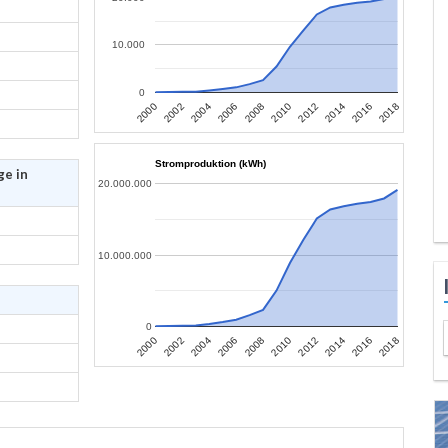
10.000
0
2006
2004
2002
2000
2018
2016
2014
2012
2010
2008
Stromproduktion (kWh)
ge in
20.000.000
10.000.000
0
2006
2004
2002
2000
2018
2016
2014
2012
2010
2008