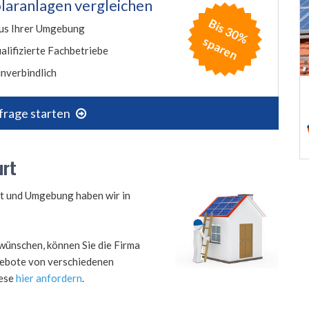
laranlagen vergleichen
B
is
3
0
%
p
a
r
e
us Ihrer Umgebung
s
n
alifizierte Fachbetriebe
nverbindlich
frage starten
urt
urt und Umgebung haben wir in
wünschen, können Sie die Firma
ngebote von verschiedenen
iese
hier anfordern
.