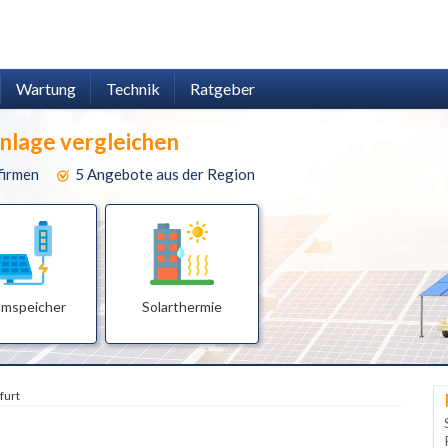
Wartung
Technik
Ratgeber
anlage vergleichen
firmen
5 Angebote aus der Region
omspeicher
Solarthermie
furt