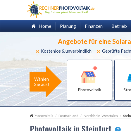
Home
Planung
Finanzen
Betrieb
Angebote für eine Solar
Kostenlos & unverbindlich
Geprüfte Fach
Wählen
Sie aus!
Photovoltaik
Str
Photovoltaik
Deutschland
Nordrhein-Westfalen
Stein
Photovoltaik in Steinfurt
?