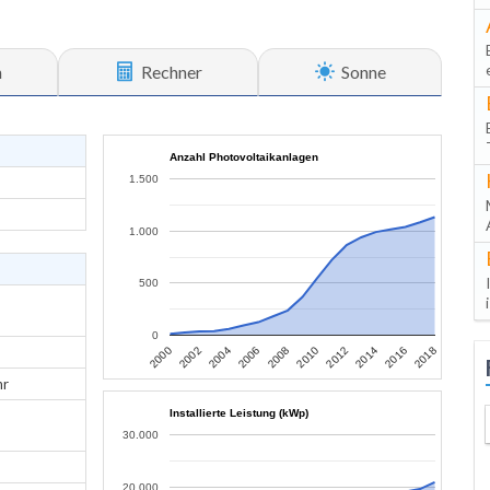
n
Rechner
Sonne
Anzahl Photovoltaikanlagen
1.500
1.000
500
0
2006
2004
2002
2000
2018
2016
2014
2012
2010
2008
hr
Installierte Leistung (kWp)
30.000
20.000