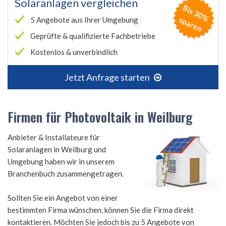
Solaranlagen vergleichen
B
is
3
0
%
p
a
r
e
s
n
5 Angebote aus Ihrer Umgebung
Geprüfte & qualifizierte Fachbetriebe
Kostenlos & unverbindlich
Jetzt Anfrage starten
Firmen für Photovoltaik in Weilburg
Anbieter & Installateure für
Solaranlagen in Weilburg und
Umgebung haben wir in unserem
Branchenbuch zusammengetragen.
Sollten Sie ein Angebot von einer
bestimmten Firma wünschen, können Sie die Firma direkt
kontaktieren. Möchten Sie jedoch bis zu 5 Angebote von