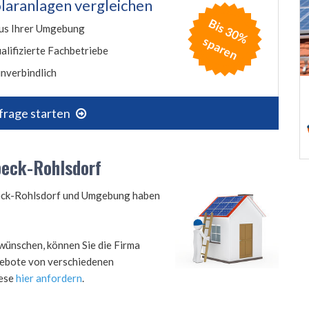
laranlagen vergleichen
B
is
3
0
%
p
a
r
e
us Ihrer Umgebung
s
n
alifizierte Fachbetriebe
nverbindlich
frage starten
beck-Rohlsdorf
nbeck-Rohlsdorf und Umgebung haben
wünschen, können Sie die Firma
ngebote von verschiedenen
iese
hier anfordern
.