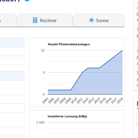
n
Rechner
Sonne
Anzahl Photovoltaikanlagen
10
5
0
2017
2012
2007
2015
2010
2005
2018
2013
2008
2016
2011
2006
2014
2009
Installierte Leistung (kWp)
1.000