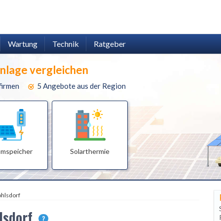
Wartung
Technik
Ratgeber
anlage vergleichen
firmen
5 Angebote aus der Region
omspeicher
Solarthermie
hlsdorf
hlsdorf
?