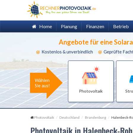
Home
Planung
Finanzen
Betrieb
Angebote für eine Solar
Kostenlos & unverbindlich
Geprüfte Fach
Wählen
Sie aus!
Photovoltaik
Str
Photovoltaik
Deutschland
Brandenburg
Halenbeck-Ro
Photovoltaik in Halenbeck-Ro