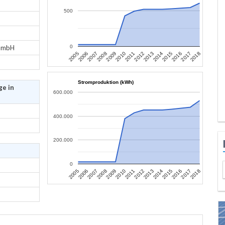
500
 GmbH
0
2017
2012
2007
2015
2010
2005
2018
2013
2008
2016
2011
2006
2014
2009
Stromproduktion (kWh)
ge in
600.000
400.000
200.000
0
2017
2012
2007
2015
2010
2005
2018
2013
2008
2016
2011
2006
2014
2009